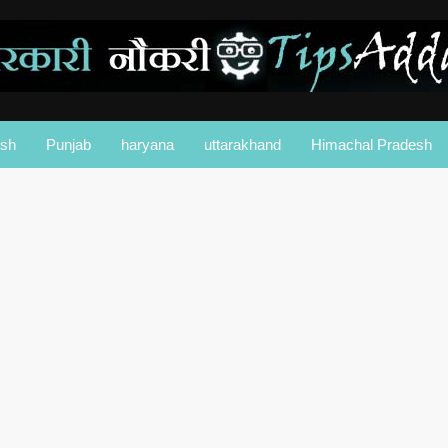
esh
Punjab
haryana
uttarakhand
Himachal Pradesh