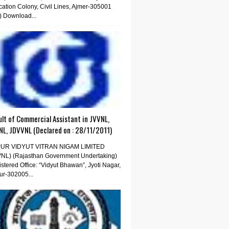
ation Colony, Civil Lines, Ajmer-305001
) Download...
lt of Commercial Assistant in JVVNL,
NL, JDVVNL (Declared on : 28/11/2011)
PUR VIDYUT VITRAN NIGAM LIMITED
VNL) (Rajasthan Government Undertaking)
stered Office: “Vidyut Bhawan”, Jyoti Nagar,
ur-302005...