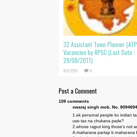
32 Assistant Town Planner (ATP
Vacancies by RPSC (Last Date :
29/08/2011)
8/5/2011
0
Post a Comment
109 comments
swaraj singh mob. No. 80946945
1.ek personal people ko indian ta
use tax na chukana pade?
2.whose rajput king those's not 
A.maharana partap b.maharana 