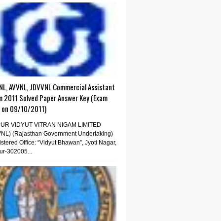
NL, AVVNL, JDVVNL Commercial Assistant
m 2011 Solved Paper Answer Key (Exam
d on 09/10/2011)
PUR VIDYUT VITRAN NIGAM LIMITED
VNL) (Rajasthan Government Undertaking)
stered Office: “Vidyut Bhawan”, Jyoti Nagar,
ur-302005...