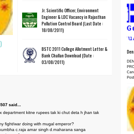
Jr. Scientific Officer, Environment
Engineer & LDC Vacancy in Rajasthan
Pollution Control Board (Last Date :
18/08/2011)
)
BSTC 2011 College Allotment Letter &
Den
Bank Challan Download (Date :
03/08/2011)
DEN
PRO
Cand
Post
07 said...
x department kitne rupees tak ki chut deta h jhan tak
any fight/war doing with mugal emperor?
kumbha c.raja amar singh d.maharana sanga