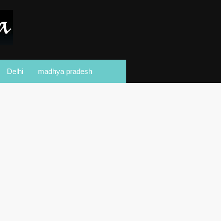
Delhi
madhya pradesh