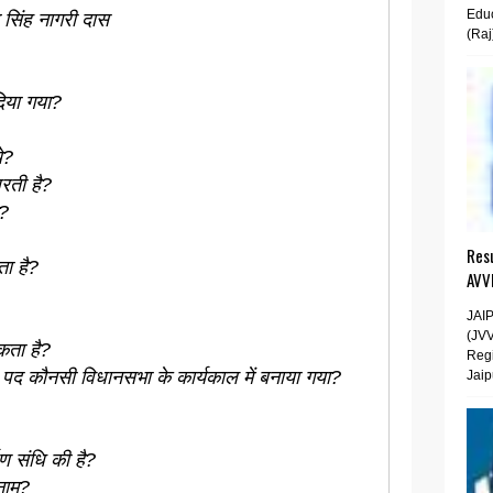
Educ
सिंह नागरी दास
(Raj
िया गया?
े?
जरती है?
ा?
Resu
ता है?
AVV
JAI
(JV
कता है?
Regi
 पद कौनसी विधानसभा के कार्यकाल में बनाया गया?
Jaip
पण संधि की है?
नाम?