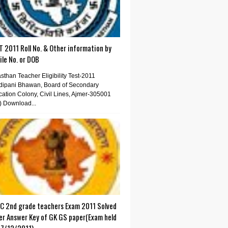
 2011 Roll No. & Other information by
le No. or DOB
sthan Teacher Eligibility Test-2011
dipani Bhawan, Board of Secondary
ation Colony, Civil Lines, Ajmer-305001
) Download...
C 2nd grade teachers Exam 2011 Solved
er Answer Key of GK GS paper(Exam held