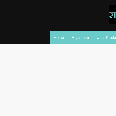
Home
Rajasthan
Uttar Prad