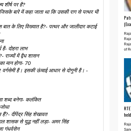
्य शीर्ष पर है?
िसके बारे में कहा जाता था कि उसकी राग से पत्थर भी
Pat
(Ex
स बात के लिए विख्यात है?- पत्थर और जालीदार कटाई
?
Raja
Raja
ना
Raja
 है- दोहरा लाभ
of R
ाज्यों में द्वैध शासन
 का मान होगा- 70
2 वर्गसेमी है। इसकी ऊंचाई आधार से दोगुनी है। -
सा शब्द बनेगा- कलंकित
 जोधा
RTE
ैं?- दीपेंद्र सिंह शेखावत
hel
 शासक से युद्ध नहीं लड़ा- अमर सिंह
Raja
ा गंधर्वसेन
San