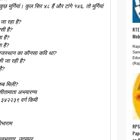
ुछ मुर्गियां। कुल सिर ४८ हैं और टांगे १४६. तो मुर्गियां
 जा रहा है?
RTET
सी है?
Mobi
ा है?
ा है?
Raja
े राजस्थान का कौनसा कवि था?
San
Educ
ी जा रही है?
(Raj
है?
ा कब मिली?
सीतामाता अभयारण्य
- ३४२२३९ वर्ग किमी
ोभाराम
RPS
Pap
 वल्लभनगर, उदयपुर