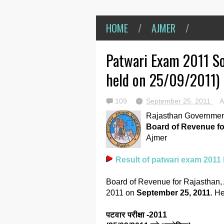
HOME
/
AJMER
/
Patwari Exam 2011 S
held on 25/09/2011)
109
September 25, 2011
A
Rajasthan Governmen
Board of Revenue fo
Ajmer
Result of patwari exam 2011 
Board of Revenue for Rajasthan
2011 on
September 25, 2011
. H
पटवार परीक्षा -2011