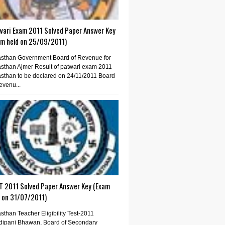
wari Exam 2011 Solved Paper Answer Key
am held on 25/09/2011)
sthan Government Board of Revenue for
sthan Ajmer Result of patwari exam 2011
sthan to be declared on 24/11/2011 Board
evenu...
T 2011 Solved Paper Answer Key (Exam
d on 31/07/2011)
sthan Teacher Eligibility Test-2011
dipani Bhawan, Board of Secondary