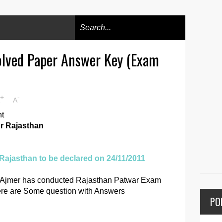
olved Paper Answer Key (Exam
+
-
A
t
r Rajasthan
Rajasthan to be declared on 24/11/2011
, Ajmer has conducted Rajasthan Patwar Exam
ere are Some question with Answers
PO