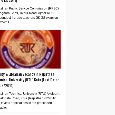
07/12/2011)
asthan Public Service Commission (RPSC)
oghara Ghati, Jaipur Road, Ajmer RPSC
conduct II grade teachers GK GS exam on
2/2011. ...
lty & Librarian Vacancy in Rajasthan
nical University (RTU) Kota (Last Date :
08/2011)
sthan Technical University (RTU) Akelgarh,
atbhata Road, Kota (Rajasthan)-324010
invites applications in the prescribed
t fo...